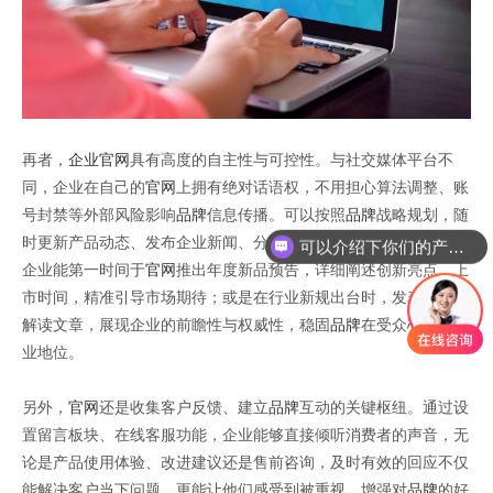
再者，
企业官网
具有高度的自主性与可控性。与社交媒体平台不
同，企业在自己的
官网
上拥有绝对话语权，不用担心算法调整、账
号封禁等外部风险影响
品牌
信息传播。可以按照
品牌
战略规划，随
时更新产品动态、发布企业新闻、分享行业见解。新的一年开启，
可以介绍下你们的产品么
企业能第一时间于
官网
推出年度新品预告，详细阐述创新亮点、上
市时间，精准引导市场期待；或是在行业新规出台时，发表专业的
解读文章，展现企业的前瞻性与权威性，稳固
品牌
在受众心中的专
业地位。
另外，
官网
还是收集客户反馈、建立
品牌
互动的关键枢纽。通过设
置留言板块、在线客服功能，企业能够直接倾听消费者的声音，无
论是产品使用体验、改进建议还是售前咨询，及时有效的回应不仅
能解决客户当下问题，更能让他们感受到被重视，增强对
品牌
的好