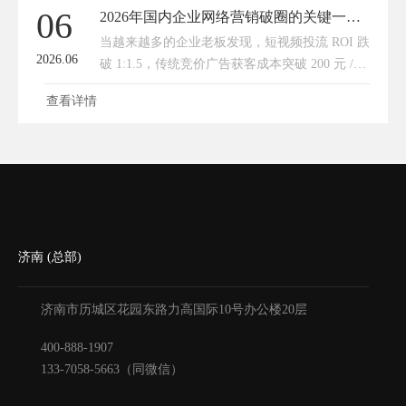
06
2026年国内企业网络营销破圈的关键一定是AI搜索+官网，GEO布局越早越好！
当越来越多的企业老板发现，短视频投流 ROI 跌
2026.06
破 1:1.5，传统竞价广告获客成本突破 200 元 /
人，曾经依赖的流量渠道正在集体失效时，2026
查看详情
年的数字营销战场，早已悄然完成了一场底层规
则的
济南 (总部)
济南市历城区花园东路力高国际10号办公楼20层
400-888-1907
133-7058-5663（同微信）