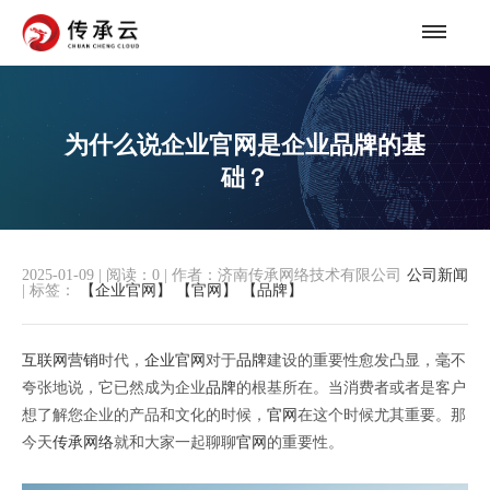
为什么说企业官网是企业品牌的基
础？
2025-01-09
|
阅读：
0
|
作者：济南传承网络技术有限公司
公司新闻
|
标签：
【企业官网】
【官网】
【品牌】
互联网营销
时代，
企业官网
对于
品牌
建设的重要性愈发凸显，毫不
夸张地说，它已然成为企业
品牌
的根基所在。当消费者或者是客户
想了解您企业的产品和文化的时候，
官网
在这个时候尤其重要。那
今天
传承网络
就和大家一起聊聊
官网
的重要性。