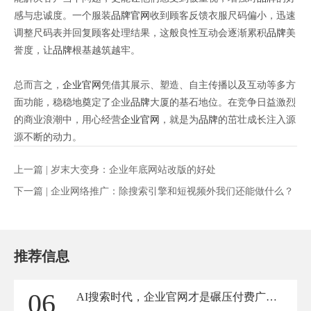
感与忠诚度。一个服装
品牌
官网
收到顾客反馈衣服尺码偏小，迅速
调整尺码表并回复顾客处理结果，这般良性互动会逐渐累积
品牌
美
誉度，让
品牌
根基越筑越牢。
总而言之，
企业官网
凭借其展示、塑造、自主传播以及互动等多方
面功能，稳稳地奠定了企业
品牌
大厦的基石地位。在竞争日益激烈
的商业浪潮中，用心经营
企业官网
，就是为
品牌
的茁壮成长注入源
源不断的动力。
上一篇 |
岁末大变身：企业年底网站改版的好处
下一篇 |
企业网络推广：除搜索引擎和短视频外我们还能做什么？
推荐信息
06
AI搜索时代，企业官网才是碾压付费广告的长效流量底牌