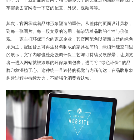
外，另一个就是
品牌
官网
，相信很多人了解比亚迪的新款新能源汽
车都要去
官网
看一下它的配置、外观、视频等等。
其次，
官网
承载着
品牌
形象塑造的重任。从整体的页面设计风格，
到每一张图片、每一段文案的选用，都渗透着
品牌
的个性与价值
观。一家主打环保理念的家居企业，其
官网
配色以清新自然的绿色
系为主，配图皆是可再生材料制成的家具在简约、绿植环绕空间里
的展示，文字内容也处处强调环保工艺与可持续发展愿景，让浏览
者一进入
网站
就被浓厚的环保氛围包裹，进而将 “绿色环保” 的
品
牌
印象深植于心。这种统一且独特的视觉与内涵传达，在
品牌
形象
构建过程中持续发力，不断强化消费者认知。