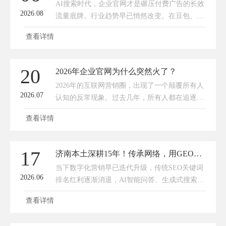
AI搜索时代，企业官网才是碾压付费广告的长效
2026.08
流量底牌。行业趋势早已悄然改变。在豆包、
ChatGPT、文心一言、AI搜索全景普及的今天，
查看详情
企业官网的核心价值，早已全面超越传统付费广
告。它不再是简单的品牌展
20
2026年企业官网为什么突然火了？
2026年的互联网营销圈，出现了一个颠覆所有人
2026.07
认知的反常现象。过去几年，所有人都在追逐短
视频、直播、小红书、抖音流量，疯狂砸钱做竞
查看详情
价、投信息流，纷纷调侃“传统官网早已过时”。
但今年，曾经被冷落的企业官
17
济南本土深耕15年！传承网络，用GEO优化解锁企业AI营销新流量
当下数字化营销早已迭代升级，传统SEO关键词
2026.06
排名红利逐渐消退，AI智能问答、生成式搜索成
为用户找服务、选企业的核心渠道。对于济南本
查看详情
地制造、商贸、文旅、生活服务、外贸等各类中
小企业而言，抢占AI搜索流量