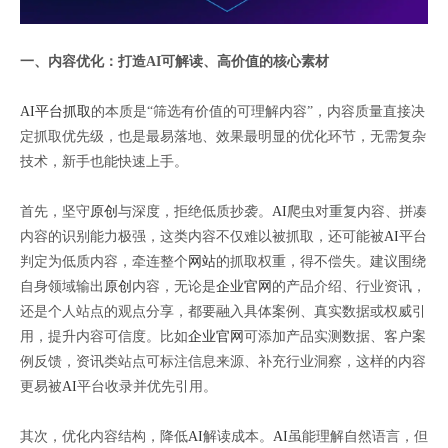
一、内容优化：打造AI可解读、高价值的核心素材
AI平台抓取
的本质是“筛选有价值的可理解内容”，内容质量直接决
定抓取优先级，也是最易落地、效果最明显的优化环节，无需复杂
技术，新手也能快速上手。
首先，坚守
原创
与深度，拒绝低质抄袭。
AI
爬虫对重复内容、拼凑
内容的识别能力极强，这类内容不仅难以被抓取，还可能被
AI
平台
判定为低质内容，牵连整个
网站
的抓取权重，得不偿失。建议围绕
自身领域输出
原创
内容，无论是
企业官网
的产品介绍、行业资讯，
还是个人站点的观点分享，都要融入具体案例、真实数据或权威引
用，提升内容可信度。比如
企业官网
可添加产品实测数据、客户案
例反馈，资讯类站点可标注信息来源、补充行业洞察，这样的内容
更易被
AI
平台收录并优先引用。
其次，优化内容结构，降低
AI
解读成本。
AI
虽能理解自然语言，但