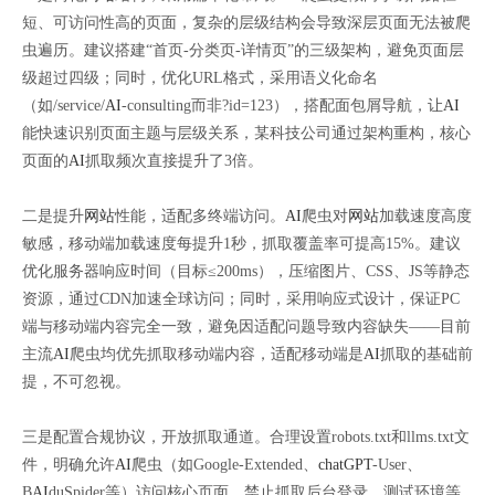
短、可访问性高的页面，复杂的层级结构会导致深层页面无法被爬
虫遍历。建议搭建“首页-分类页-详情页”的三级架构，避免页面层
级超过四级；同时，优化URL格式，采用语义化命名
（如/service/
AI
-consulting而非?id=123），搭配面包屑导航，让
AI
能快速识别页面主题与层级关系，某科技公司通过架构重构，核心
页面的
AI
抓取频次直接提升了3倍。
二是提升
网站
性能，适配多终端访问。
AI
爬虫对
网站
加载速度高度
敏感，移动端加载速度每提升1秒，抓取覆盖率可提高15%。建议
优化服务器响应时间（目标≤200ms），压缩图片、CSS、JS等静态
资源，通过CDN加速全球访问；同时，采用响应式设计，保证PC
端与移动端内容完全一致，避免因适配问题导致内容缺失——目前
主流
AI
爬虫均优先抓取移动端内容，适配移动端是
AI
抓取的基础前
提，不可忽视。
三是配置合规协议，开放抓取通道。合理设置robots.txt和llms.txt文
件，明确允许
AI
爬虫（如Google-Extended、
chatGPT
-User、
B
AI
duSpider等）访问核心页面，禁止抓取后台登录、测试环境等