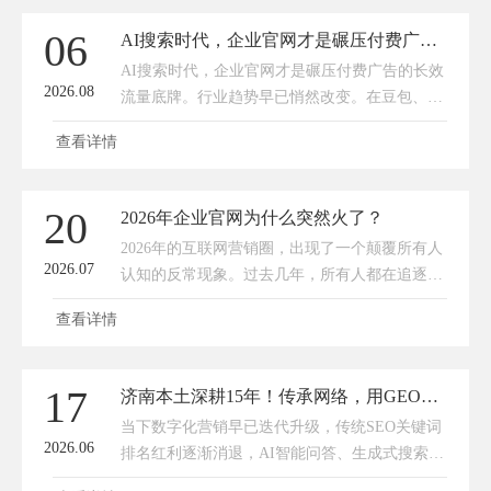
06
AI搜索时代，企业官网才是碾压付费广告的长效流量底牌
AI搜索时代，企业官网才是碾压付费广告的长效
2026.08
流量底牌。行业趋势早已悄然改变。在豆包、
ChatGPT、文心一言、AI搜索全景普及的今天，
查看详情
企业官网的核心价值，早已全面超越传统付费广
告。它不再是简单的品牌展
20
2026年企业官网为什么突然火了？
2026年的互联网营销圈，出现了一个颠覆所有人
2026.07
认知的反常现象。过去几年，所有人都在追逐短
视频、直播、小红书、抖音流量，疯狂砸钱做竞
查看详情
价、投信息流，纷纷调侃“传统官网早已过时”。
但今年，曾经被冷落的企业官
17
济南本土深耕15年！传承网络，用GEO优化解锁企业AI营销新流量
当下数字化营销早已迭代升级，传统SEO关键词
2026.06
排名红利逐渐消退，AI智能问答、生成式搜索成
为用户找服务、选企业的核心渠道。对于济南本