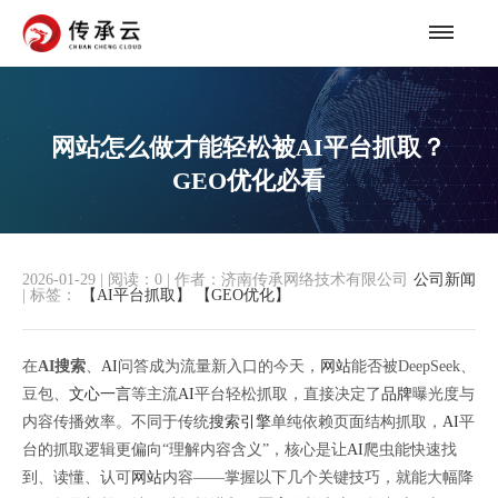
网站怎么做才能轻松被AI平台抓取？
GEO优化必看
2026-01-29
|
阅读：
0
|
作者：济南传承网络技术有限公司
公司新闻
|
标签：
【AI平台抓取】
【GEO优化】
在
AI搜索
、
AI
问答成为流量新入口的今天，
网站
能否被DeepSeek、
豆包、
文心一言
等主流
AI
平台轻松抓取，直接决定了
品牌
曝光度与
内容传播效率。不同于传统
搜索引擎
单纯依赖页面结构抓取，
AI
平
台的抓取逻辑更偏向“理解内容含义”，核心是让
AI
爬虫能快速找
到、读懂、认可
网站
内容——掌握以下几个关键技巧，就能大幅降