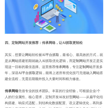
四、定制网站开发推荐：传承网络，让AI抓取更轻松
其实，想要让
网站
轻松被
AI平台抓取
，最省心、最高效的方式，就
是从
网站
搭建初期就融入
AI
抓取优化逻辑，而
定制网站
开发正是实
现这一目标的最佳选择。这里推荐
传承网络
，专注
定制网站
开发多
年，深谙
AI平台抓取
逻辑，能将上述所有优化技巧无缝融入
网站
搭
建全流程，无需后期额外投入大量时间和精力修改。
传承网络
凭借专业的技术团队、丰富的行业经验，可根据企业/个
人的行业属性、核心需求，定制开发
AI
友好型
网站
——从扁平化结
构搭建、响应式适配，到结构化数据配置、语义逻辑优化，再到多