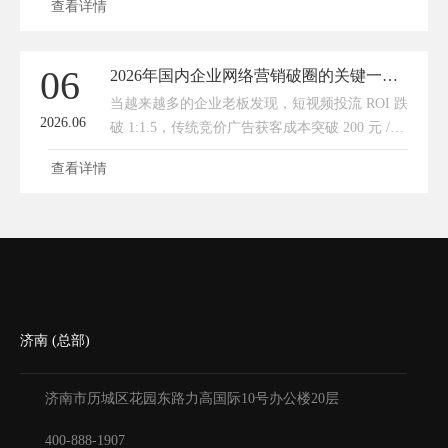
查看详情
地制造、商贸、文旅、生活服务、外贸等各类中
小企业而言，抢占AI搜索流量
06
2026年国内企业网络营销破圈的关键一定是AI搜索+官网，GEO布局越早越好！
当越来越多的企业老板发现，短视频投流 ROI 跌
2026.06
破 1:1.5，传统竞价广告获客成本突破 200 元 /
人，曾经依赖的流量渠道正在集体失效时，2026
查看详情
年的数字营销战场，早已悄然完成了一场底层规
则的
济南 (总部)
济南市历城区花园东路力高国际10号办公楼20层
400-888-1907