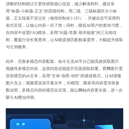
清晰的结构能让它更快抓取核心信息，减少解读耗时。建议采
用“标题-小标题-正文”的层级结构，用二级、三级标题区分小标
题，正文段落不宜过长（每段控制在3-5行），关键信息可采用列
表式呈现，让核心内容一目了然；同时，模拟
AI
用户的查询习惯，
在内容中设置FAQ模块，采用“问题-答案-相关链接”的三元组结
构，覆盖行业长尾查询，让
AI
能直接匹配检索需求，大幅提升抓取
与引用概率。
此外，完善多模态内容配套。如今主流
AI
平台已能高效抓取图片、
视频等多模态内容，这类内容还能提升页面抓取权重。
官网
图片需
添加规范的alt文本，采用“主体-场景-动作”的描述格式，让
AI
读懂
图片含义；视频需添加字幕文件，3D模型、图表等内容需关联参
数说明，多模态内容的规范化呈现，能让
网站
内容更全面，进一步
吸引
AI
爬虫停留。