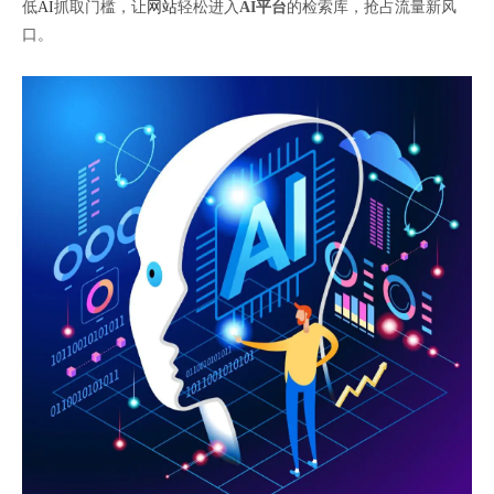
低
AI
抓取门槛，让
网站
轻松进入
AI平台
的检索库，抢占流量新风
口。