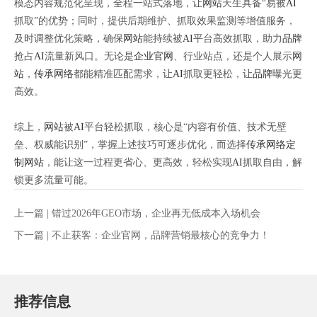
模态内容规范化呈现，全程一站式落地，让
网站
天生具备“易被
AI
抓取”的优势；同时，提供后期维护、抓取效果监测等增值服务，
及时调整优化策略，确保
网站
能持续被
AI
平台高效抓取，助力
品牌
抢占
AI
流量新风口。无论是
企业官网
、行业站点，还是个人展示
网
站
，
传承网络
都能精准匹配需求，让
AI
抓取更轻松，让
品牌
曝光更
高效。
综上，
网站
被
AI
平台轻松抓取，核心是“内容有价值、技术无壁
垒、权威能识别”，掌握上述技巧可逐步优化，而选择
传承网络
定
制网站
，能让这一过程更省心、更高效，轻松实现
AI
抓取自由，解
锁更多流量可能。
上一篇 |
错过2026年GEO市场，企业再无低成本入场机会
下一篇 |
不止获客：企业官网，品牌营销最核心的竞争力！
推荐信息