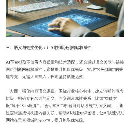
三、语义与链接优化：让AI快速识别网站权威性
AI平台抓取
不仅看内容质量和技术适配，还会通过语义关联与链接
网络判断
网站
权威性，这是提升抓取优先级、实现“轻松抓取”的关
键补充，无需大量投入，长期坚持就能见效。
一方面，强化内容语义逻辑。围绕行业核心实体，建立清晰的概念
层级，明确专有名词的定义、同义词及属性关系（比如“智能客
服”属于“
Saas
服务”，“会话式
AI
”与“智能对话系统”为同义词），通
过逻辑连接词构建内容关联，帮助
AI
构建知识图谱，让
AI
快速识别
网站
在垂直领域的专业性，提升抓取优先级。