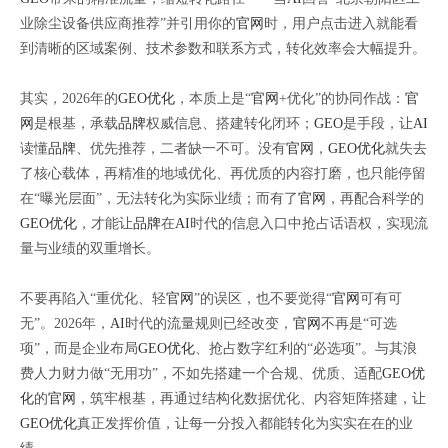
业除尘设备供应商推荐”并引用你的
官网
时，用户点击进入就能看
到清晰的区域案例、技术参数和联系方式，转化效率会大幅提升。
其实，2026年的
GEO优化
，本质上是“
官网
+优化”的协同作战：
官
网
是根基，承载
品牌
权威信息、搭建转化闭环；
GEO
是手段，让
AI
读懂
品牌
、优先推荐，二者缺一不可。没有
官网
，
GEO优化
就失去
了核心载体，再精准的地域优化、再优质的内容打磨，也只能停留
在“曝光层面”，无法转化为实际业绩；而有了
官网
，再配合科学的
GEO优化
，才能让
品牌
在
AI
时代的信息入口中抢占话语权，实现流
量与业绩的双重增长。
不要再陷入“重优化、轻
官网
”的误区，也不要觉得“
官网
可有可
无”。2026年，
AI
时代的流量规则已经改变，
官网
不再是“可选
项”，而是企业布局
GEO优化
、抢占数字红利的“必选项”。与其浪
费人力财力做“无用功”，不如先搭建一个合规、优质、适配
GEO优
化
的
官网
，筑牢根基，再通过结构化数据优化、内容矩阵搭建，让
GEO优化
真正发挥价值，让每一分投入都能转化为实实在在的业