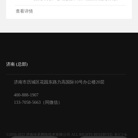
务商隐形收费、套用模板敷衍运营等问题频发。
查看详情
想要做好济南本地GEO优化，既要摸清本地化运
营的核心规则，更要学会筛选真
济南 (总部)
济南市历城区花园东路力高国际10号办公楼20层
400-888-1907
133-7058-5663（同微信）
©2010-2022
济南传承网络技术有限公司
ALL RIGHTS RESERVED.
鲁ICP备