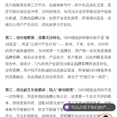
息只能散落在第三方平台、自媒体账号中，碎片化且杂乱无章，甚
至可能出现信息冲突、过时的情况。
AI
无法从这些零散信息中提炼
出权威、完整的
品牌
认知，自然不会优先推荐，即便偶尔提及，也
难以让用户产生信任，优化效果大打折扣。
第二，信任链断裂，流量无法转化。
GEO优化
的终极目标不是“被
AI
提及”，而是“让用户产生行动”——咨询、下单、合作。2026年
的用户越来越理性，当
AI
推荐一个
品牌
后，用户第一反应就是搜索
品牌
官网
，核实企业资质、产品实力、客户案例，以此判断是否值
得合作。据统计，72%的用户会因无法验证
品牌
官网
而放弃转化。
没有
官网
，用户找不到权威的信息验证渠道，即便被
GEO优化
带来
的流量触达，也会因缺乏信任而流失，相当于“竹篮打水一场空”。
第三，优化缺乏长效载体，陷入“被动困境”。
GEO优化
追求的不是
一次性曝光，而是长期的
品牌
心智占位，这需要一个自主可控的载
体，持续更新内容、适配
AI
算法迭代。第三方平台规则多变，自媒
可以介绍下你们的产品么
体账号可能被封号、软文可能被下架，这些渠道的内容始终受制于
平台，无法长期留存、持续优化。而
官网
完全由企业自主把控，可