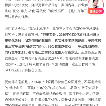
根据
AI
算法变化，随时更新产品信息、案例内容、行业解决方案，
搭建“优化-曝光-转化-再优化”的良性循环，这是任何第三方渠道都
无法替代的优势。
或许有人会说：“我做本地服务，靠第三方平台的
GEO
推荐就能拿
到客户，没必要做
官网
。”
但事实是，2026年GEO优化行业已进入
规范化阶段，AI对信息的权威性、真实性要求越来越高，单纯依赖
第三方平台的“裸奔式”优化，只会越来越被动——平台规则调整、
同行竞争加剧，都可能让之前的优化投入付诸东流。
某连锁酒店的
案例显示，
官网
与平台流量占比达4:6时，算法调整带来的客流波
动仅8%，远低于纯依赖平台的40%波动幅度，这正是
官网
作为
GEO
“压舱石”的核心价值。
更值得注意的是，2026年
企业官网
的价值已全面升级，不再是单纯
的“线上名片”，而是
GEO优化
的“核心阵地”、
品牌
的“数字知识中
枢”。优质的
官网
，不仅能承载结构化数据、深度行业内容，还能
通过响应式设计、图片懒加载等优化，提升
AI
抓取效率，同时承接
GEO
带来的精准流量，缩短转化路径——当
AI
回答“北京朝阳区工