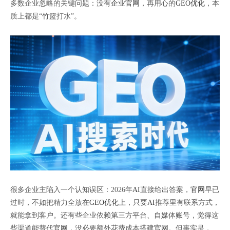
多数企业忽略的关键问题：没有
企业官网
，再用心的
GEO优化
，本
质上都是“竹篮打水”。
很多企业主陷入一个认知误区：2026年
AI
直接给出答案，
官网
早已
过时，不如把精力全放在
GEO优化
上，只要
AI
推荐里有联系方式，
就能拿到客户。还有些企业依赖第三方平台、自媒体账号，觉得这
些渠道能替代
官网
，没必要额外花费成本搭建
官网
。但事实是，