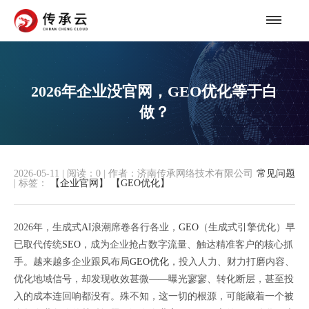
2026年企业没官网，GEO优化等于白
做？
2026-05-11
|
阅读：
0
|
作者：济南传承网络技术有限公司
常见问题
|
标签：
【企业官网】
【GEO优化】
2026年，生成式
AI
浪潮席卷各行各业，
GEO
（生成式引擎优化）早
已取代传统
SEO
，成为企业抢占数字流量、触达精准客户的核心抓
手。越来越多企业跟风布局
GEO优化
，投入人力、财力打磨内容、
优化地域信号，却发现收效甚微——曝光寥寥、转化断层，甚至投
入的成本连回响都没有。殊不知，这一切的根源，可能藏着一个被