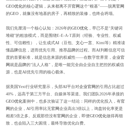
GEO优化
的核心逻辑，从来都离不开
官网
这个“根基”——脱离
官网
的
GEO
，就像没有地基的房子，再精致的装修，也终会坍塌。
我们先厘清一个核心认知：2026年的
GEO优化
，早已不是“关键词
堆砌”的粗放模式，而是围绕E-E-A-T原则（经验、专业性、权威
性、可信赖性），让生成式
AI
（豆包、
文心一言
、Kimi等）精准读
懂
品牌
信息，进而优先引用、推荐
品牌
的过程。而
AI
判断信息可信
度的首要标准，就是信息来源的权威性——在数字世界里，
企业官
网
就是
品牌
的“法人人格”，是唯一能完全由企业自主把控的权威信
源，也是
AI
优先引用的核心载体。
据美国Yext行业研究显示，头部
AI
平台对
企业官网
的引用占比超过
40%，远高于第三方平台、自媒体等渠道。我们团队2026年承接的
GEO优化
案例中，也多次验证了这一结论：同样的优化投入，有
官
网
的企业，
AI
引用率比无
官网
企业高出3倍以上，询盘转化率更是
相差5倍之多。反观那些没有
官网
的企业，即便
GEO优化
做得再细
致，也会陷入三大困境，最终导致优化白费。