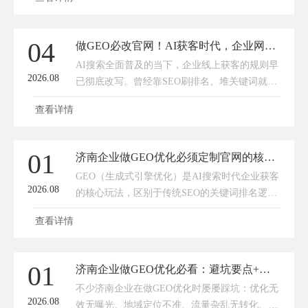
户沉淀的核心数字化阵地。对于济南本地中小企
业、实体店、初创团队而言
04
做GEO必改官网！AI获客时代，企业网站才是流量破局关键
AI搜索全面普及的当下，企业线上获客的规则早
2026.08
已彻底改写。曾经靠SEO刷排名、堆关键词就能
稳定获客的时代已然落幕，取而代之的是GEO生
查看详情
成式引擎优化——依托AI大模型的智能检索、内
容引用、智能问答，成为企
01
济南企业做GEO优化必须定制官网的核心原因
GEO（生成式引擎优化）是AI搜索时代企业获客
2026.08
的核心玩法，区别于传统SEO的关键词排名逻
辑，其核心是让企业信息被AI大模型判定为权威
查看详情
可信、精准匹配、可直接推荐的优质信源。对于
济南本地企业而言，套用模板
01
济南企业做GEO优化必看：避坑要点+靠谱公司挑选指南
不少济南企业在做GEO优化时屡屡踩坑：优化无
2026.08
效无曝光、地域定位不准、流量杂乱无转化、服