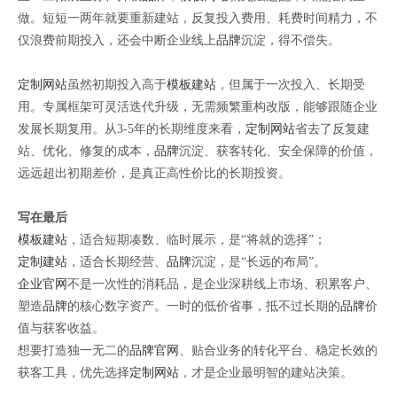
做。短短一两年就要重新建站，反复投入费用、耗费时间精力，不
仅浪费前期投入，还会中断企业线上
品牌
沉淀，得不偿失。
定制网站
虽然初期投入高于
模板建站
，但属于一次投入、长期受
用。专属框架可灵活迭代升级，无需频繁重构改版，能够跟随企业
发展长期复用。从3-5年的长期维度来看，
定制网站
省去了反复建
站、优化、修复的成本，
品牌
沉淀、获客转化、安全保障的价值，
远远超出初期差价，是真正高性价比的长期投资。
写在最后
模板建站
，适合短期凑数、临时展示，是“将就的选择”；
定制建站
，适合长期经营、
品牌
沉淀，是“长远的布局”。
企业官网
不是一次性的消耗品，是企业深耕线上市场、积累客户、
塑造
品牌
的核心数字资产。一时的低价省事，抵不过长期的
品牌
价
值与获客收益。
想要打造独一无二的
品牌
官网
、贴合业务的转化平台、稳定长效的
获客工具，优先选择
定制网站
，才是企业最明智的建站决策。