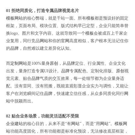
01 拒绝同质化，打造专属品牌视觉名片
模板网站
的核心弊端，就是千站一面。所有
模板
都是预设好的固定
框架，页面布局、模块位置、版式结构早已定型，企业只能简单替
换logo、图片和文字内容。这就导致同一个
模板
会被成百上千家企
业复用，同行竞品
网站
和你的
官网
高度相似，客户根本无法记住你
的
品牌
，自然难以建立差异化认知。
而
定制网站
是100%量身
原创
，从
品牌
定位、行业属性、企业文化
出发，量身打造专属UI设计。
品牌
专属配色、定制化排版、
原创
视
觉元素、贴合
品牌
气质的交互效果，每一处细节都为企业量身适
配。没有雷同、没有照搬，既能直观彰显企业实力与调性，又能让
客户在浏览瞬间记住
品牌
，快速建立信任感，从众多同质化同行
网
站
中脱颖而出。
02 贴合业务场景，功能灵活适配不受限
企业建站
的核心目的，从来不是“有
网站
”，而是“用
网站
”。
模板网
站
功能高度固化，所有功能都是标准化预设，无法修改底层框架，