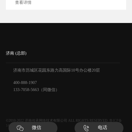
查看详情
想要做好济南本地GEO优化，既要摸清本地化运
营的核心规则，更要学会筛选真
济南 (总部)
济南市历城区花园东路力高国际10号办公楼20层
400-888-1907
133-7058-5663（同微信）
©2010-2022
济南传承网络技术有限公司
ALL RIGHTS RESERVED.
鲁ICP备
14030534号-5
微信
电话