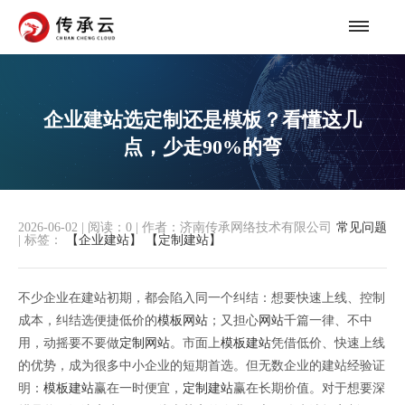
企业建站选定制还是模板？看懂这几
点，少走90%的弯
2026-06-02
|
阅读：
0
|
作者：济南传承网络技术有限公司
常见问题
|
标签：
【企业建站】
【定制建站】
不少企业在建站初期，都会陷入同一个纠结：想要快速上线、控制
成本，纠结选便捷低价的
模板网站
；又担心
网站
千篇一律、不中
用，动摇要不要做
定制网站
。市面上
模板建站
凭借低价、快速上线
的优势，成为很多中小企业的短期首选。但无数企业的建站经验证
明：
模板建站
赢在一时便宜，
定制建站
赢在长期价值。对于想要深