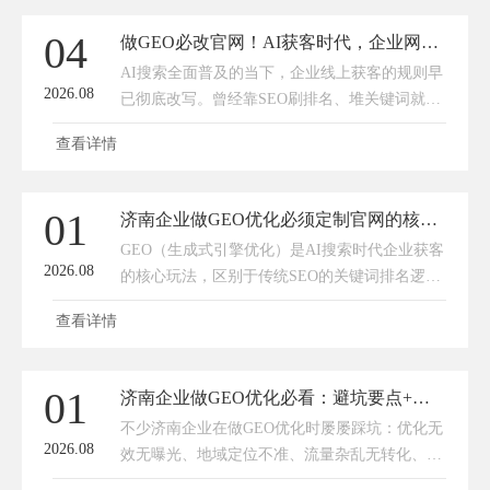
04
做GEO必改官网！AI获客时代，企业网站才是流量破局关键
AI搜索全面普及的当下，企业线上获客的规则早
2026.08
已彻底改写。曾经靠SEO刷排名、堆关键词就能
稳定获客的时代已然落幕，取而代之的是GEO生
查看详情
成式引擎优化——依托AI大模型的智能检索、内
容引用、智能问答，成为企
01
济南企业做GEO优化必须定制官网的核心原因
GEO（生成式引擎优化）是AI搜索时代企业获客
2026.08
的核心玩法，区别于传统SEO的关键词排名逻
辑，其核心是让企业信息被AI大模型判定为权威
查看详情
可信、精准匹配、可直接推荐的优质信源。对于
济南本地企业而言，套用模板
01
济南企业做GEO优化必看：避坑要点+靠谱公司挑选指南
不少济南企业在做GEO优化时屡屡踩坑：优化无
2026.08
效无曝光、地域定位不准、流量杂乱无转化、服
务商隐形收费、套用模板敷衍运营等问题频发。