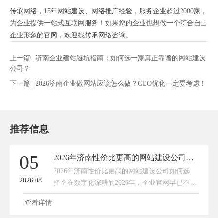
传承网络
，15年
网站建设
、
网络推广
经验，服务企业超过2000家，
为企业提供一站式互联网服务！如果您的企业也想做一个符合自己
企业形象的
官网
，欢迎找
传承网络
咨询。
上一篇 |
济南企业建站避坑指南：如何选一家真正靠谱的网站建设
公司？
下一篇 |
2026济南企业做网站应该怎么做？GEO优化一定要考虑！
推荐信息
05
2026年济南性价比更高的网站建设公司如何选择？靠谱选型攻略来了
​2026年济南性价比更高的网站建设公司如何选
2026.08
择？在数字化深耕的2026年，企业官网早已不是
简单的线上门面，而是获客引流、品牌展示、客
查看详情
户沉淀的核心数字化阵地。对于济南本地中小企
业、实体店、初创团队而言