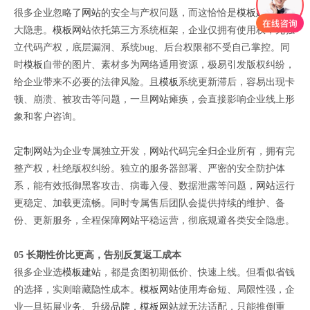
很多企业忽略了
网站
的安全与产权问题，而这恰恰是
模板建站
的巨
大隐患。
模板网站
依托第三方系统框架，企业仅拥有使用权，无独
立代码产权，底层漏洞、系统bug、后台权限都不受自己掌控。同
时
模板
自带的图片、素材多为网络通用资源，极易引发版权纠纷，
给企业带来不必要的法律风险。且
模板
系统更新滞后，容易出现卡
顿、崩溃、被攻击等问题，一旦
网站
瘫痪，会直接影响企业线上形
象和客户咨询。
定制网站
为企业专属独立开发，
网站
代码完全归企业所有，拥有完
整产权，杜绝版权纠纷。独立的服务器部署、严密的安全防护体
系，能有效抵御黑客攻击、病毒入侵、数据泄露等问题，
网站
运行
更稳定、加载更流畅。同时专属售后团队会提供持续的维护、备
份、更新服务，全程保障
网站
平稳运营，彻底规避各类安全隐患。
05 长期性价比更高，告别反复返工成本
很多企业选
模板建站
，都是贪图初期低价、快速上线。但看似省钱
的选择，实则暗藏隐性成本。
模板网站
使用寿命短、局限性强，企
业一旦拓展业务、升级
品牌
，
模板网站
就无法适配，只能推倒重