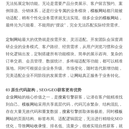
无法拓展定制功能。无论是需要产品分类展示、客户留言预约、案
例筛选、分销体系，还是行业专属的业务模块，
模板网站
都只能被
动适配，稍有个性化业务需求就无法实现。很多企业的
模板网站
，
最终沦为只能看、不能用的“摆设”，完全无法匹配实际经营需求。
定制网站
最大的优势就是按需开发、灵活适配。开发团队会深度调
研企业的业务模式、客户路径、经营需求，从用户浏览习惯和企业
转化逻辑出发，定制搭建所有功能模块。简单的展示咨询、复杂的
订单交易、会员管理、数据统计、多终端适配等功能，都可以精准
落地。同时可根据企业业务升级、市场变化，随时迭代新增功能，
完美适配企业不同阶段的发展需求，让
网站
真正服务于业务转化。
03 原生代码架构，SEO/GEO获客更有优势
企业网站
的核心价值之一，是
搜索引擎
获客，让潜在客户能精准找
到自己。
模板网站
采用共享底层代码，代码冗余繁杂、结构混乱，
存在大量无效代码和重复数据，
搜索引擎
抓取体验极差。同时
模板
网站
的页面结构、标签布局、适配逻辑固定，无法进行精细化
SEO
优化，导致
网站收录
慢、排名低、流量少，很难实现自然获客，就