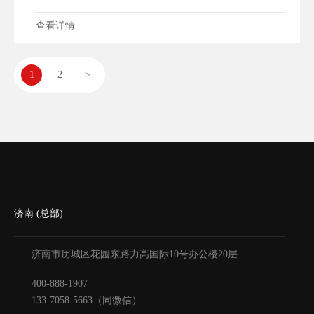
查看详情
1
2
>
济南 (总部)
济南市历城区花园东路力高国际10号办公楼20层
400-888-1907
133-7058-5663（同微信）