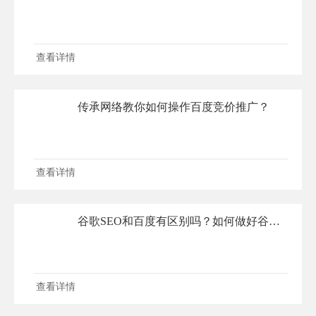
查看详情
传承网络教你如何操作百度竞价推广？
查看详情
谷歌SEO和百度有区别吗？如何做好谷歌优化？
查看详情