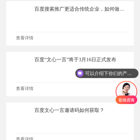
百度搜索推广更适合传统企业，如何做好百度推广？
查看详情
百度“文心一言”将于3月16日正式发布
可以介绍下你们的产品么
查看详情
百度文心一言邀请码如何获取？
查看详情