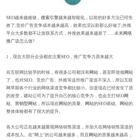
SEO
越来越难做，
搜索引擎
越来越智能化，以前的好多方法已经失
效了;竞价广告竞争成本越来越高，效果也没以前那么好做了;外推
平台大多数都不让发联系方式，外推效果越来越差了......未来
网络
推广
该怎么做?
1，现在大部分企业都在注重
SEO
，推广竞争力原来越大
在互联网比较早的时候，有很多公司都没有
网站
，甚至即使做
网站
了，也对
SEO
、竞价广告、外推等这些推广渠道不深入，所以互联
网早期各个行业的网络渠道竞争都比较小。但是现在已经发生了质
的改变，建站公司为了提升自己的核心竞争力，也会主打
SEO
网
站
、
营销型网站
，所以现在
网站
的质量、
网站
的
SEO
基础、
网站
的
整体体验都有了很大的提升。
各大公司正在越来越重视网络销售渠道，并加大在网络销售渠道的
成本投入。在“网上”的公司越来越多，而且
网站
的质量越来越高，