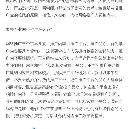
设内容的路线，以内容建设为核心意味着对
网络推广
人员的营销能
力、产品熟悉程度、编辑能力都提出了更高的要求，这也是
网络推
广
变的难做的原因，相信未来会有一大批
网络推广
人员被淘汰。
未来
企业网络推广
怎么做?
网络推广
三个基本要素：推广内容、推广平台、推广受众。首先推
广内容要具有营销力，这就要求推广人员拥有较强的营销能力，推
广内容要根据推广平台的特点来策划，这样这样才能策划出营销能
力强的推广内容和推广活动;其次是推广平台，不同的推广平台推
广规则和效果相差比较大，所以推广平台选好了，就可以事半功
倍，不要天然排斥付费的推广平台，记住推广平台的受众人群跟你
的目标客户重合度越高越有价值;推广受众，你在推广平台上发布
的推广内容，是希望那些人看到?说白了就是潜在目标客户分析，
分析他们的习惯，然后指导你策划推广内容和选推广平台，潜在目
标客户是谁，他们都经常在那些平台上出现，他们有那些特别的习
惯，把这些分析清楚，可以让你的
网络推广
效果更精准。