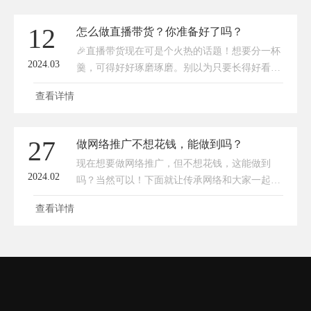
重不重要呢？我们要不要去做品牌呢？也许有人
说，现在做品牌多难啊，怎么能跟这些大佬抗衡
12
怎么做直播带货？你准备好了吗？
呢？是的，现在做品牌确实挺难的，因为这些品
🎉直播带货现在可是个火热的话题！想要分一杯
牌从我们的祖辈，再到现在的我们每天都会讨论
2024.03
羹，可得好好琢磨琢磨。别以为只要长得好看、
一二。那是不是代表不用做品牌了呢？我觉得这
能说会道就能轻松带货，这里面可是有不少门道
样想的企业老板们就大错
查看详情
的。🤔😎首先，你得选对平台。不同平台有各自
的特色和受众群体，你得根据自己产品的定位和
目标受众来选择。比如，你是卖时尚潮流的，那
27
做网络推广不想花钱，能做到吗？
就得选那些年轻人聚集的平台；如果是卖家居用
现在想要做网络推广，但不想花钱，这能做到
品的，那家庭主妇们常去的地方可能更适合你。
2024.02
吗？当然可以！下面就让传承网络和大家一起探
🌐🎬其次，直播内容得吸引人。别一股脑儿介绍
讨如何不花一分钱也能在网络上大放异彩。首
产品，得穿插些有趣的话
查看详情
先，你得明白，做网络推广并不一定非要砸钱。
有时候，创意和努力比金钱更能带来意想不到的
效果。那么，我们该怎么做呢？1. 内容为王你知
道吗？最好的推广就是内容。如果你能创作出高
质量、有价值的内容，人们就会主动传播，你的
品牌知名度也会随之提升。例如，你可以写一篇