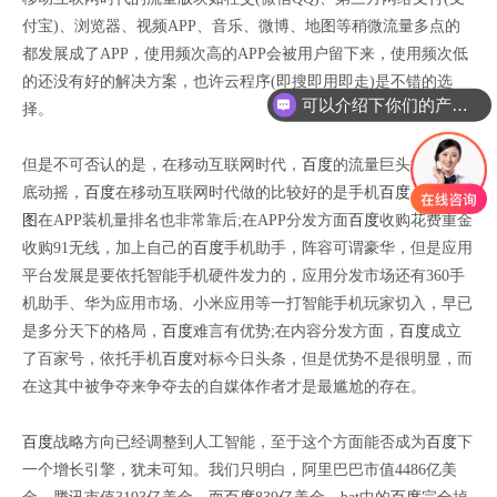
付宝)、浏览器、视频APP、音乐、微博、地图等稍微流量多点的
都发展成了APP，使用频次高的APP会被用户留下来，使用频次低
的还没有好的解决方案，也许云程序(即搜即用即走)是不错的选
可以介绍下你们的产品么
择。
但是不可否认的是，在移动互联网时代，
百度
的流量巨头地位被彻
底动摇，
百度
在移动互联网时代做的比较好的是手机
百度
、
百度地
图
在APP装机量排名也非常靠后;在APP分发方面
百度
收购花费重金
收购91无线，加上自己的
百度
手机助手，阵容可谓豪华，但是应用
平台发展是要依托智能手机硬件发力的，应用分发市场还有360手
机助手、华为应用市场、小米应用等一打智能手机玩家切入，早已
是多分天下的格局，
百度
难言有优势;在内容分发方面，
百度
成立
了百家号，依托手机
百度
对标今日头条，但是优势不是很明显，而
在这其中被争夺来争夺去的自媒体作者才是最尴尬的存在。
百度
战略方向已经调整到人工智能，至于这个方面能否成为
百度
下
一个增长引擎，犹未可知。我们只明白，阿里巴巴市值4486亿美