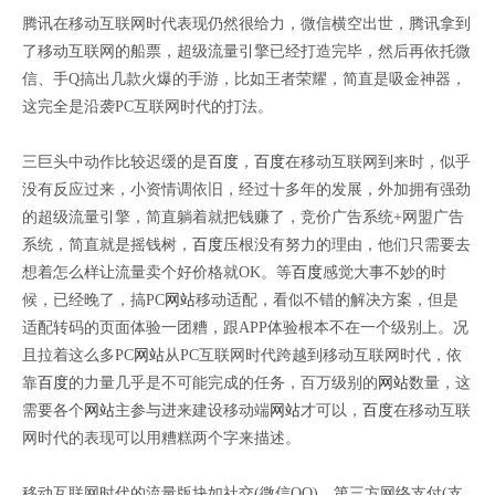
腾讯在移动互联网时代表现仍然很给力，微信横空出世，腾讯拿到
了移动互联网的船票，超级流量引擎已经打造完毕，然后再依托微
信、手Q搞出几款火爆的手游，比如王者荣耀，简直是吸金神器，
这完全是沿袭PC互联网时代的打法。
三巨头中动作比较迟缓的是
百度
，
百度
在移动互联网到来时，似乎
没有反应过来，小资情调依旧，经过十多年的发展，外加拥有强劲
的超级流量引擎，简直躺着就把钱赚了，竞价广告系统+网盟广告
系统，简直就是摇钱树，
百度
压根没有努力的理由，他们只需要去
想着怎么样让流量卖个好价格就OK。等
百度
感觉大事不妙的时
候，已经晚了，搞PC
网站
移动适配，看似不错的解决方案，但是
适配转码的页面体验一团糟，跟APP体验根本不在一个级别上。况
且拉着这么多PC
网站
从PC互联网时代跨越到移动互联网时代，依
靠
百度
的力量几乎是不可能完成的任务，百万级别的
网站
数量，这
需要各个
网站
主参与进来建设移动端
网站
才可以，
百度
在移动互联
网时代的表现可以用糟糕两个字来描述。
移动互联网时代的流量版块如社交(微信QQ)、第三方网络支付(支