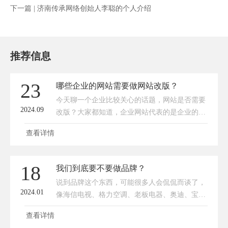
下一篇 |
济南传承网络创始人李聪的个人介绍
推荐信息
23
哪些企业的网站需要做网站改版？
今天聊一个企业比较关心的话题，网站是否需要
2024.09
改版？大家都知道，企业网站代表的是企业的网
上形象，相当于企业在网上的“实体店”。如果企
查看详情
业在网上的形象没了，会给企业造成很大的损
失，所以今天葱哥就和大家一起分析您的企业网
站该改版了吗？我将分享以下四点，看您的网站
18
我们到底要不要做品牌？
中招了吗？首先，网站还是10年前的样式，整体
说到品牌这个东西，可能很多人会侃侃而谈了，
的形象和企业的发展完全不匹配，打开网站以后
2024.01
像海信电视、格力空调、老板电器、奥迪、宝马
就像一个小作坊，影响客户对公司的形象。这种
等等。这些品牌相信小孩子都知道了，毕竟也是
网站由于早期建站技术
查看详情
经历了几十年甚至上百年的沉淀了。那品牌到底