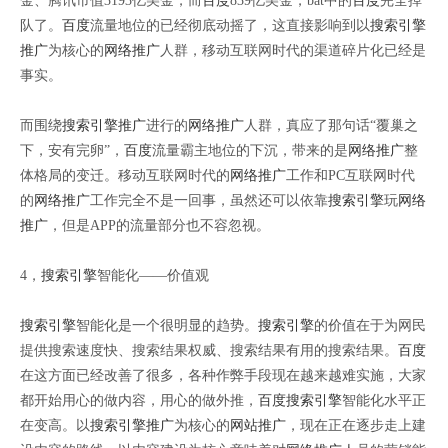
金、腾讯市值3193亿美金，而
百度
839亿美金，bat中的
百度
完全掉
队了。
百度
流量地位的已经彻底动摇了，这直接影响到以
搜索引擎
推广
为核心的
网络推广
人群，移动互联网时代的渠道碎片化已经是
事实。
而围绕
搜索引擎推广
进行的
网络推广
人群，真应了那句话“覆巢之
下，安有完卵”，
百度
流量霸主地位的下沉，带来的是
网络推广
整
体格局的变迁。移动互联网时代的
网络推广
工作和PC互联网时代
的
网络推广
工作完全不是一回事，虽然还可以依靠
搜索引擎
玩
网络
推广
，但是APP的流量部分也不容忽视。
4，
搜索引擎
智能化——价值观
搜索引擎
智能化是一个很明显的趋势。
搜索引擎
的价值在于为网民
提供搜索速度快、搜索结果权威、搜索结果有用的搜索结果。
百度
在这方面已经改善了很多，各种作弊手段现在越来越难实施，大家
都开始用心的做内容，用心的做外推，
百度
搜索引擎
智能化水平正
在变高。以
搜索引擎推广
为核心的
网站推广
，现在正在逐步走上建