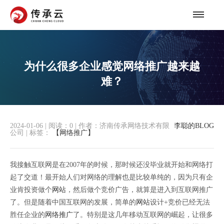
为什么很多企业感觉网络推广越来越
难？
2024-01-06
|
阅读：
0
|
作者：济南传承网络技术有限
李聪的BLOG
公司
|
标签：
【网络推广】
我接触互联网是在2007年的时候，那时候还没毕业就开始和网络打
起了交道！最开始人们对网络的理解也是比较单纯的，因为只有企
业肯投资做个
网站
，然后做个竞价广告，就算是进入到互联网推广
了。但是随着中国互联网的发展，简单的
网站
设计+竞价已经无法
胜任企业的
网络推广
了。特别是这几年移动互联网的崛起，让很多