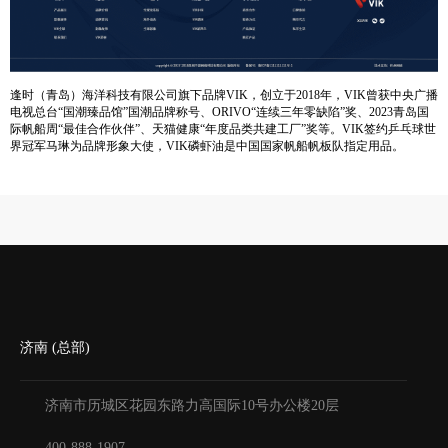
逢时（青岛）海洋科技有限公司旗下品牌VIK，创立于2018年，VIK曾获中央广播
电视总台“国潮臻品馆”国潮品牌称号、ORIVO“连续三年零缺陷”奖、2023青岛国
际帆船周“最佳合作伙伴”、天猫健康“年度品类共建工厂”奖等。VIK签约乒乓球世
界冠军马琳为品牌形象大使，VIK磷虾油是中国国家帆船帆板队指定用品。
济南 (总部)
济南市历城区花园东路力高国际10号办公楼20层
400-888-1907