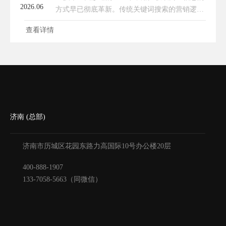
2026.06
方式早已彻底革新。传统关键词搜索的营销逻辑
逐渐弱化，以大模型为核心的AI智能搜索成为用
查看详情
户查企业、找产品、做决策的主流渠道。不同于
以往搜索引擎的机械匹配，
济南 (总部)
济南市历城区花园东路力高国际10号办公楼20层
400-888-1907
133-7058-5663（同微信）