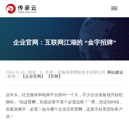
企业官网：互联网江湖的 “金字招牌”
2024-12-26
|
阅读：
0
|
作者：济南传承网络技术有限公司
网站建设
|
标签：
【企业官网】
【官网】
这年头，社交媒体和电商平台那叫一个火，不少企业老板就开始犯
嘀咕：“咱这
官网
，到底还算不算个必需品呢？” 嘿，您还别纠结，
答案就俩字：必需！如今哪个企业没有
官网
，还真不好意思给客户
说！