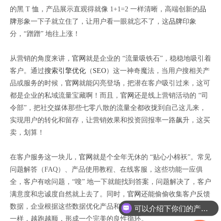
的黑 T 恤，产品展示直观得就像 1+1=2 一样清晰，高端创新的
品
牌
形象一下子就立住了，让用户看一眼就忘不了，这
品牌
印象
分，“蹭蹭” 地往上涨！
从营销的角度来讲，
官网
就是企业的 “流量吸铁石”，稳稳地吸引着
客户。通过
搜索引擎优化
（
SEO
）这一神奇魔法，当用户搜相关产
品或服务的时候，
官网
就能闪亮登场，把潜在客户吸引过来，这可
都是企业的私域流量宝藏啊！而且，
官网
还是线上营销活动的 “司
令部”，把社交媒体那些七零八散的流量全都收拢到自己这儿来，
实现用户的转化和留存，让营销效果和投资回报率一路飙升，这买
卖，划算！
在客户服务这一块儿，
官网
就是个全年无休的 “贴心小棉袄”。常见
问题解答（FAQ）、产品使用教程、在线客服，这些功能一应俱
全，客户有啥问题，“嗖” 地一下就能找到答案，问题解决了，客户
满意度和忠诚度自然就上去了。同时，
官网
还能偷偷收集客户反馈
数据，企业根据这些数据优化产品和服务，就像给汽车升级零部件
可以介绍下你们的产品么
一样，越跑越顺，形成一个完美的良性循环。