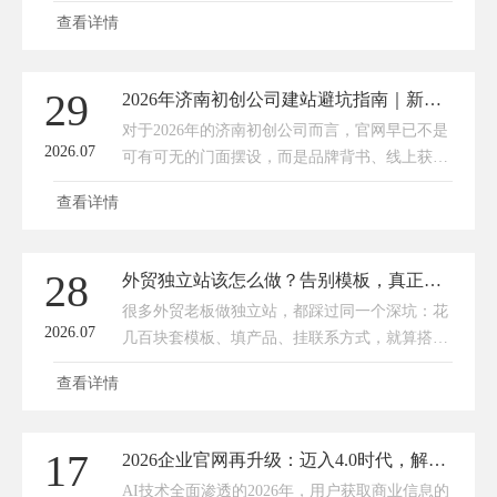
经营稳住利润，这才是国内企业出海突围、深耕
查看详情
全球市场的最优解。如果您也想做一个合格的外
贸独立站，不妨找传承网络聊聊！
29
2026年济南初创公司建站避坑指南｜新手不踩雷，靠谱建站公司首选推荐
对于2026年的济南初创公司而言，官网早已不是
2026.07
可有可无的门面摆设，而是品牌背书、线上获
客、客户信任积累的核心阵地。无论是历下、高
查看详情
新的科创小微企业，还是槐荫、历城的实体初创
门店，想要打开线上市场、对接精
28
外贸独立站该怎么做？告别模板，真正能出海获客的独立站
很多外贸老板做独立站，都踩过同一个深坑：花
2026.07
几百块套模板、填产品、挂联系方式，就算搭建
完成。结果网站上线半年，零询盘、零流量、零
查看详情
转化，最后得出结论—独立站没用，不如守着
B2B平台安稳获客。但真相从来不是
17
2026企业官网再升级：迈入4.0时代，解锁AI搜索营销新利器
AI技术全面渗透的2026年，用户获取商业信息的