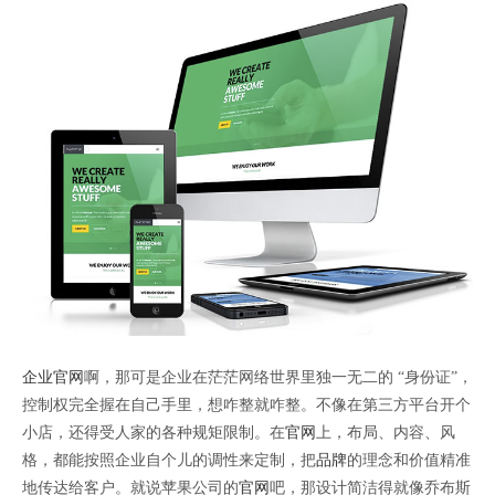
企业官网
啊，那可是企业在茫茫网络世界里独一无二的 “身份证”，
控制权完全握在自己手里，想咋整就咋整。不像在第三方平台开个
小店，还得受人家的各种规矩限制。在
官网
上，布局、内容、风
格，都能按照企业自个儿的调性来定制，把
品牌
的理念和价值精准
地传达给客户。就说苹果公司的
官网
吧，那设计简洁得就像乔布斯