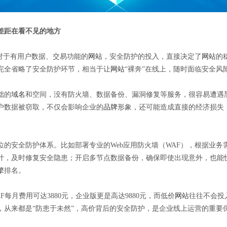
，差距在看不见的地方
对于有用户数据、交易功能的
网站
，安全防护的投入，直接决定了
网站
的
完全省略了安全防护环节，相当于让
网站
“裸奔”在线上，随时面临安全风
础的
域名
和空间，没有防火墙、数据备份、漏洞修复等服务，很容易遭遇
户数据被窃取，不仅会影响企业的
品牌
形象，还可能造成直接的经济损失
的安全防护体系。比如部署专业的Web应用防火墙（WAF），根据业务需
计，及时修复安全隐患；开启多节点数据备份，确保即使出现意外，也能
擎
排名。
每月费用可达3880元，企业版更是高达9880元，而低价
网站
往往不会投
，从来都是“防患于未然”，高价背后的安全防护，是企业线上运营的重要