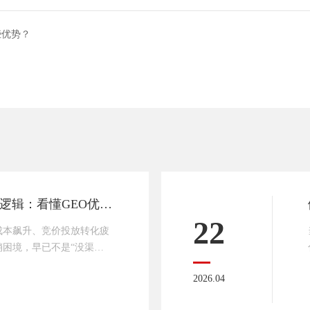
些优势？
AI搜索重构企业获客逻辑：看懂GEO优化，才懂官网为何是流量终极底盘
22
成本飙升、竞价投放转化疲
困境，早已不是“没渠
户、留不住有效线索、投出去
2026.04
、文心一言等生成式AI成