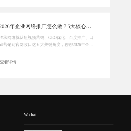
2026年企业网络推广怎么做？5大核心方向，打通获客闭环
传承网络就从短视频营销、GEO优化、百度推广、口
碑营销到官网收口这五大关键角度，聊聊2026年企业
网络推广的实操玩法，帮你避开误区、少走弯路。
查看详情
Wechat