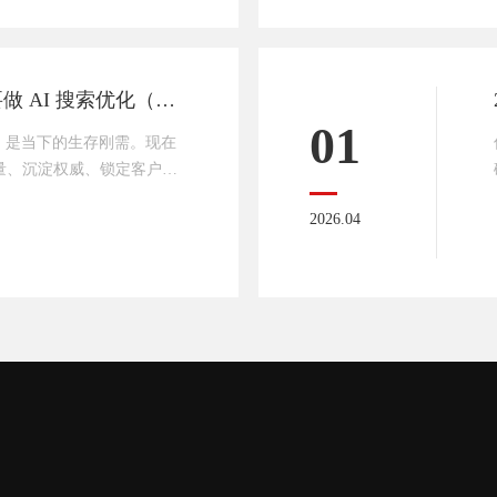
2026 年为什么一定要做 AI 搜索优化（GEO）？现在不做，以后更难做！
01
势，是当下的生存刚需。现在
流量、沉淀权威、锁定客户；
热化、被AI彻底遗忘。AI
2026.04
被推荐才会有订单。做AI