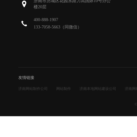
济南市历城区花园东路力高国际10号办公
楼20层
400-888-1907
133-7058-5663（同微信）
友情链接
济南网站制作公司
网站制作
济南本地网站建设公司
济南网
©