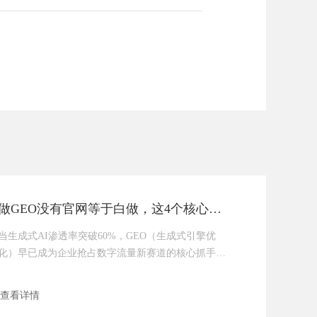
做GEO没有官网等于白做，这4个核心价值缺一不可
当生成式AI渗透率突破60%，GEO（生成式引擎优
化）早已成为企业抢占数字流量新赛道的核心抓手
——它通过结构化内容适配AI知识图谱，让品牌信息
精准嵌入豆包、文心一言等AI平台的回答中，实现“用
查看详情
户提问→