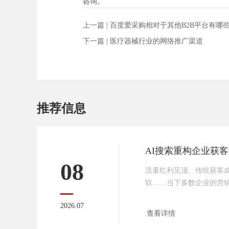
咨询。
上一篇 |
百度爱采购相对于其他B2B平台有哪
下一篇 |
医疗器械行业的网络推广渠道
推荐信息
08
流量红利见顶、传统获客
软……当下多数企业的营销
道”，而是找不到精准客
2026.07
的流量难以沉淀。随着豆包
查看详情
为大众决策首选