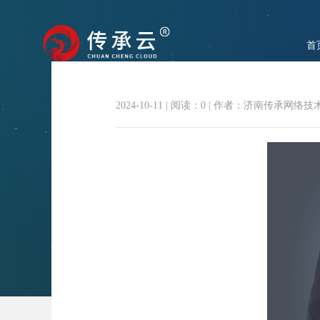
首
2024-10-11
|
阅读：
0
|
作者：济南传承网络技
企