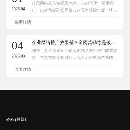
传承网络就从短视频营销、GEO优化、百度推
2026.04
广、口碑营销到官网收口这五大关键角度，聊聊
2026年企业网络推广的实操玩法，帮你避开误
查看详情
区、少走弯路。
04
企业网络推广效果差？全网营销才是破局关键
如今，几乎所有企业都意识到了网络推广的重要
2026.03
性—毕竟在数字化时代，线上流量就是企业的生
存底气。但很多企业投入了时间、金钱，却始终
查看详情
陷入“推广做了，效果没了”的困境：要么只靠单
一渠道硬撑，要么盲目跟风投放，
济南 (总部)