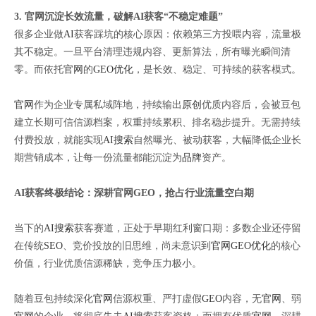
3. 官网沉淀长效流量，破解AI获客“不稳定难题”
很多企业做
AI
获客踩坑的核心原因：依赖第三方投喂内容，流量极
其不稳定。一旦平台清理违规内容、更新算法，所有曝光瞬间清
零。而依托
官网
的
GEO优化
，是长效、稳定、可持续的获客模式。
官网
作为企业专属私域阵地，持续输出
原创
优质内容后，会被豆包
建立长期可信信源档案，权重持续累积、排名稳步提升。无需持续
付费投放，就能实现
AI搜索
自然曝光、被动获客，大幅降低企业长
期营销成本，让每一份流量都能沉淀为
品牌
资产。
AI获客终极结论：深耕官网GEO，抢占行业流量空白期
当下的
AI搜索
获客赛道，正处于早期红利窗口期：多数企业还停留
在传统
SEO
、竞价投放的旧思维，尚未意识到
官网
GEO优化
的核心
价值，行业优质信源稀缺，竞争压力极小。
随着豆包持续深化
官网
信源权重、严打虚假
GEO
内容，无
官网
、弱