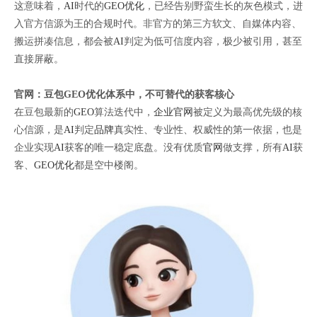
这意味着，
AI
时代的
GEO优化
，已经告别野蛮生长的灰色模式，进
入官方信源为王的合规时代。非官方的第三方软文、自媒体内容、
搬运拼凑信息，都会被
AI
判定为低可信度内容，极少被引用，甚至
直接屏蔽。
官网：豆包GEO优化体系中，不可替代的获客核心
在豆包最新的
GEO
算法迭代中，
企业官网
被定义为最高优先级的核
心信源，是
AI
判定
品牌
真实性、专业性、权威性的第一依据，也是
企业实现
AI
获客的唯一稳定底盘。没有优质
官网
做支撑，所有
AI
获
客、
GEO优化
都是空中楼阁。