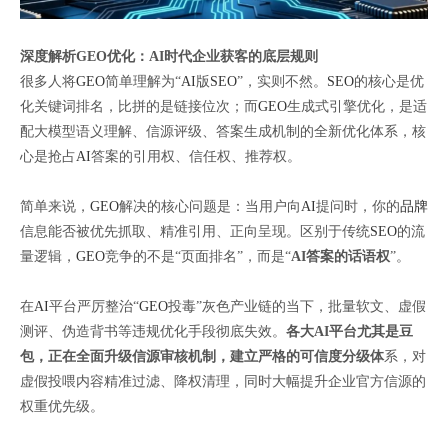
深度解析GEO优化：AI时代企业获客的底层规则
很多人将
GEO
简单理解为“
AI
版
SEO
”，实则不然。
SEO
的核心是优
化关键词排名，比拼的是链接位次；而
GEO
生成式引擎优化，是适
配大模型语义理解、信源评级、答案生成机制的全新优化体系，核
心是抢占
AI
答案的引用权、信任权、推荐权。
简单来说，
GEO
解决的核心问题是：当用户向
AI
提问时，你的
品牌
信息能否被优先抓取、精准引用、正向呈现。区别于传统
SEO
的流
量逻辑，
GEO
竞争的不是“页面排名”，而是“
AI答案的话语权
”。
在
AI
平台严厉整治“
GEO
投毒”灰色产业链的当下，批量软文、虚假
测评、伪造背书等违规优化手段彻底失效。
各大AI平台尤其是豆
包，正在全面升级信源审核机制，建立严格的可信度分级体
系，对
虚假投喂内容精准过滤、降权清理，同时大幅提升企业官方信源的
权重优先级。