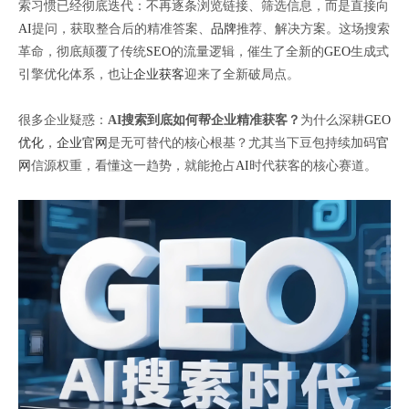
索习惯已经彻底迭代：不再逐条浏览链接、筛选信息，而是直接向
AI
提问，获取整合后的精准答案、
品牌
推荐、解决方案。这场搜索
革命，彻底颠覆了传统
SEO
的流量逻辑，催生了全新的
GEO
生成式
引擎优化体系，也让
企业获客
迎来了全新破局点。
很多企业疑惑：
AI搜索到底如何帮企业精准获客？
为什么深耕
GEO
优化
，
企业官网
是无可替代的核心根基？尤其当下豆包持续加码
官
网
信源权重，看懂这一趋势，就能抢占
AI
时代获客的核心赛道。