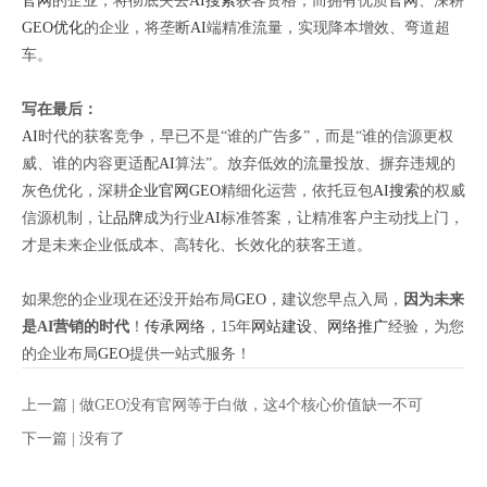
官网
的企业，将彻底失去
AI搜索
获客资格；而拥有优质
官网
、深耕
GEO优化
的企业，将垄断
AI
端精准流量，实现降本增效、弯道超
车。
写在最后：
AI
时代的获客竞争，早已不是“谁的广告多”，而是“谁的信源更权
威、谁的内容更适配
AI
算法”。放弃低效的流量投放、摒弃违规的
灰色优化，深耕
企业官网
GEO
精细化运营，依托豆包
AI搜索
的权威
信源机制，让
品牌
成为行业
AI
标准答案，让精准客户主动找上门，
才是未来企业低成本、高转化、长效化的获客王道。
如果您的企业现在还没开始布局
GEO
，建议您早点入局，
因为未来
是AI营销的时代
！
传承网络
，15年
网站建设
、
网络推广
经验，为您
的企业布局
GEO
提供一站式服务！
上一篇 |
做GEO没有官网等于白做，这4个核心价值缺一不可
下一篇 |
没有了