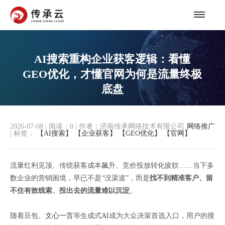
AI搜索重构企业获客逻辑：看懂
GEO优化，才懂官网为何是流量终极
底盘
2026-07-08
|
阅读：
0
|
作者：济南传承网络技术有限公司
网络推广
|
标签：
【AI搜索】
【企业获客】
【GEO优化】
【官网】
流量红利见顶、传统获客成本飙升、竞价投放转化疲软……当下多
数企业的营销困境，早已不是“没渠道”，而是
找不到精准客户、留
不住有效线索、投出去的流量难以沉淀
。
随着豆包、
文心一言
等生成式
AI
成为大众决策首选入口，用户的搜