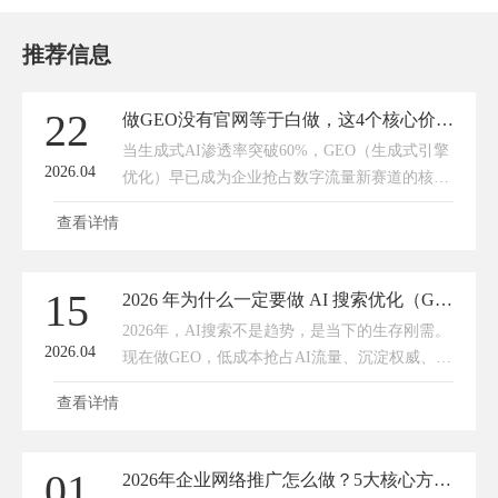
推荐信息
22
做GEO没有官网等于白做，这4个核心价值缺一不可
当生成式AI渗透率突破60%，GEO（生成式引擎
2026.04
优化）早已成为企业抢占数字流量新赛道的核心
抓手——它通过结构化内容适配AI知识图谱，让
查看详情
品牌信息精准嵌入豆包、文心一言等AI平台的回
答中，实现“用户提问→
15
2026 年为什么一定要做 AI 搜索优化（GEO）？现在不做，以后更难做！
2026年，AI搜索不是趋势，是当下的生存刚需。
2026.04
现在做GEO，低成本抢占AI流量、沉淀权威、锁
定客户；再观望，成本翻倍、竞争白热化、被AI
查看详情
彻底遗忘。AI时代，被看见才会被选择，被推荐
才会有订单。做AI
01
2026年企业网络推广怎么做？5大核心方向，打通获客闭环