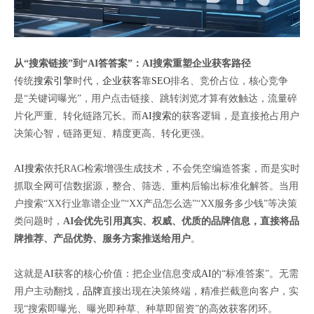
从“搜索链接”到“AI答答案”：AI搜索重塑企业获客路径
传统
搜索引擎
时代，
企业获客
靠
SEO
排名、竞价占位，核心竞争
是“关键词曝光”，用户点击链接、跳转浏览才算有效触达，流量碎
片化严重、转化链路冗长。而
AI搜索
的获客逻辑，是直接抢占用户
决策心智，链路更短、精度更高、转化更强。
AI搜索
依托RAG检索增强生成技术，不会凭空编造答案，而是实时
抓取全网可信数据源，整合、筛选、重构后输出标准化解答。当用
户搜索“XX行业靠谱企业”“XX产品怎么选”“XX服务多少钱”等决策
类问题时，
AI会优先引用真实、权威、优质的品牌信息，直接将品
牌推荐、产品优势、服务方案推送给用户
。
这就是
AI
获客的核心价值：把企业信息变成
AI
的“标准答案”。无需
用户主动翻找，
品牌
直接出现在决策终端，精准拦截意向客户，实
现“搜索即曝光、曝光即种草、种草即留资”的高效获客闭环。