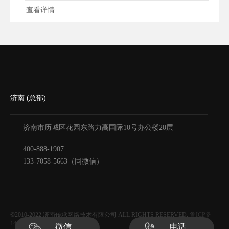
2026年企业网络推广的实操玩法，帮你避开误
查看详情
区、少走弯路。
济南 (总部)
济南市历城区花园东路力高国际10号办公楼20层
400-888-1907
133-7058-5663（同微信）
©2010-2022
济南传承网络技术有限公司
ALL RIGHTS RESERVED.
鲁ICP备
14030534号-5
微信
电话