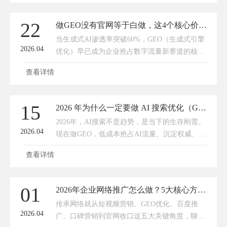
一言等生成式AI成为大众决策首选
22
做GEO没有官网等于白做，这4个核心价值缺一不可
当生成式AI渗透率突破60%，GEO（生成式引擎
2026.04
优化）早已成为企业抢占数字流量新赛道的核心
抓手——它通过结构化内容适配AI知识图谱，让
查看详情
品牌信息精准嵌入豆包、文心一言等AI平台的回
答中，实现“用户提问→
15
2026 年为什么一定要做 AI 搜索优化（GEO）？现在不做，以后更难做！
2026年，AI搜索不是趋势，是当下的生存刚需。
2026.04
现在做GEO，低成本抢占AI流量、沉淀权威、锁
定客户；再观望，成本翻倍、竞争白热化、被AI
查看详情
彻底遗忘。AI时代，被看见才会被选择，被推荐
才会有订单。做AI
01
2026年企业网络推广怎么做？5大核心方向，打通获客闭环
传承网络就从短视频营销、GEO优化、百度推
2026.04
广、口碑营销到官网收口这五大关键角度，聊聊