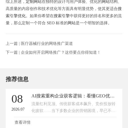
综上所述，
定制网站
在独特的设计与用户体验、优化的
网站
结构、
高质量的内容创作和技术优化等方面具有明显优势，使其更适合
搜
索引擎优化
。如果你希望在
搜索引擎
中获得更好的排名和更多的流
量，那么定制一个符合
SEO
标准的
网站
是一个明智的选择。
上一篇 |
医疗器械行业的网络推广渠道
下一篇 |
企业如何开启网络推广？这些要点你得知道！
推荐信息
08
AI搜索重构企业获客逻辑：看懂GEO优化，才懂官网为何是流量终极底盘
流量红利见顶、传统获客成本飙升、竞价投放转
2026.07
化疲软……当下多数企业的营销困境，早已不
是“没渠道”，而是找不到精准客户、留不住有效
查看详情
线索、投出去的流量难以沉淀。随着豆包、文心