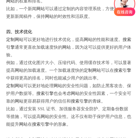
网站
的权重和排名。
比如，一个新闻
网站
可以通过定制的内容管理系统，方便地发布和
更新新闻稿件，保持
网站
的时效性和活跃度。
四、技术优化
定制网站
可以更好地进行技术优化，提高
网站
的性能和速度。
搜索
引擎
通常更喜欢加载速度快的
网站
，因为这可以提供更好的用户体
验。
例如，通过优化图片大小、压缩代码、使用缓存技术等，可以显著
提高
网站
的加载速度。一个加载速度快的
定制网站
可以在
搜索引擎
中获得更高的排名，同时也能减少用户的跳出率。
定制网站
可以更好地处理
网站
的安全性问题，如防止黑客攻击、保
护用户数据等。
搜索引擎
也会考虑
网站
的安全性因素，一个安全可
靠的
网站
更容易获得用户的信任和
搜索引擎
的青睐。
比如，通过安装 SSL 证书、加强服务器安全防护、定期备份数据
等措施，可以提高
网站
的安全性。这不仅有助于保护用户信息，也
能提升
网站
在
搜索引擎
中的形象。