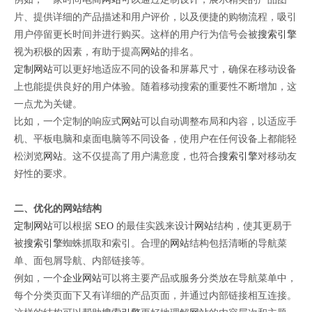
片、提供详细的产品描述和用户评价，以及便捷的购物流程，吸引
用户停留更长时间并进行购买。这样的用户行为信号会被
搜索引擎
视为积极的因素，有助于提高
网站
的排名。
定制网站
可以更好地适应不同的设备和屏幕尺寸，确保在移动设备
上也能提供良好的用户体验。随着移动搜索的重要性不断增加，这
一点尤为关键。
比如，一个定制的响应式
网站
可以自动调整布局和内容，以适应手
机、平板电脑和桌面电脑等不同设备，使用户在任何设备上都能轻
松浏览
网站
。这不仅提高了用户满意度，也符合
搜索引擎
对移动友
好性的要求。
二、优化的网站结构
定制网站
可以根据
SEO
的最佳实践来设计
网站
结构，使其更易于
被
搜索引擎
蜘蛛抓取和索引。合理的
网站
结构包括清晰的导航菜
单、面包屑导航、内部链接等。
例如，一个
企业网站
可以将主要产品或服务分类放在导航菜单中，
每个分类页面下又有详细的产品页面，并通过内部链接相互连接。