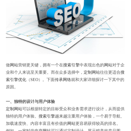
做
网站
营销更关键，拥有一个在
搜索引擎
中表现出色的
网站
对于企
业和个人来说至关重要。而在众多选择中，
定制网站
往往更适合
搜
索引擎优化
（
SEO
）。下面
传承网络
就和大家详细探讨一下其中的
原因。
一、独特的设计与用户体验
定制网站
可以根据特定的目标受众和业务需求进行设计，从而提供
独特的用户体验。
搜索引擎
越来越注重用户体验，一个易于导航、
加载速度快、内容丰富且有价值的
网站
更容易获得较高的排名。
例如，一家时尚电商
网站
可以通过定制设计，展示精美的产品图