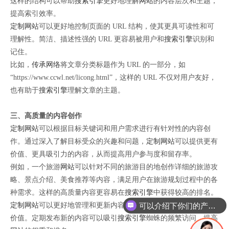
这样的结构可以帮助
搜索引擎
更好地理解
网站
的内容层次和主题，
提高索引效率。
定制网站
可以更好地控制页面的 URL 结构，使其更具可读性和可
理解性。简洁、描述性强的 URL 更容易被用户和
搜索引擎
识别和
记住。
比如，
传承网络
将文章分类标题作为 URL 的一部分，如
“https://www.ccwl.net/licong.html”，这样的 URL 不仅对用户友好，
也有助于
搜索引擎
理解文章的主题。
三、高质量的内容创作
定制网站
可以根据目标关键词和用户需求进行有针对性的内容创
作。通过深入了解目标受众的兴趣和问题，
定制网站
可以提供更有
价值、更具吸引力的内容，从而提高用户参与度和留存率。
例如，一个旅游
网站
可以针对不同的旅游目的地创作详细的旅游攻
略、景点介绍、美食推荐等内容，满足用户在旅游规划过程中的各
种需求。这样的高质量内容更容易在
搜索引擎
中获得较高的排名。
可以介绍下你们的产品么
定制网站
可以更好地管理和更新内容，确保
网站
始终保持新鲜和有
价值。定期发布新的内容可以吸引
搜索引擎
蜘蛛的频繁访问，提高